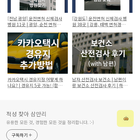
[전남 광양] 운전면허 신체검사
[강원도] 운전면허 신체검사 병
병원 11곳 | 광양, 순천 면허갱신
원 38곳 | 강릉, 태백 면허갱신
신체검사 병원찾기!
신체검사 병원찾기!
카카오택시 경유지정 어떻게 하
남자 산전검사 보건소 | 남편이
나요? | 경유지 5곳 가능! (함께
랑 보건소 산전검사 후기 | 하남
타고 각자 내리기)
보건소로 갔다가 헛걸음? (ft.생
리, 금식)
적성 찾아 삼만리
유용한 모든 것, 경험한 모든 것을 정리합니다. :-)
구독하기