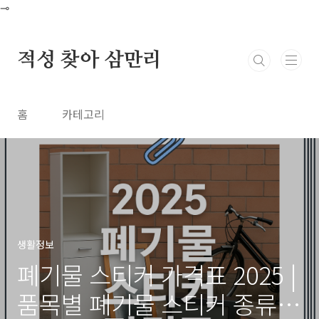
본문 바로가기
⊸
적성 찾아 삼만리
홈
카테고리
생활정보
폐기물 스티커 가격표 2025 |
품목별 폐기물 스티커 종류와